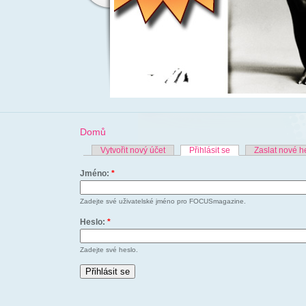
Domů
Vytvořit nový účet
Přihlásit se
Zaslat nové h
Jméno:
*
Zadejte své uživatelské jméno pro FOCUSmagazine.
Heslo:
*
Zadejte své heslo.