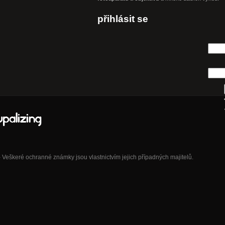
přihlásit se
eškeré ochranné známky jsou vlastnictvím jejich případných majitelů.