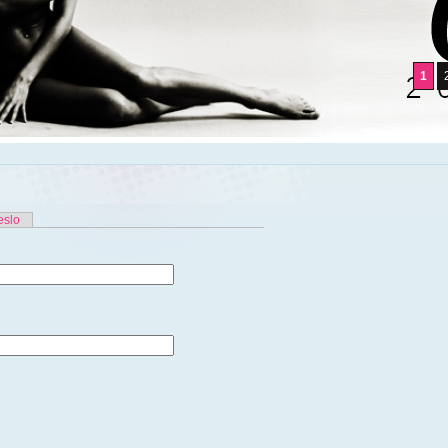
1
eslo