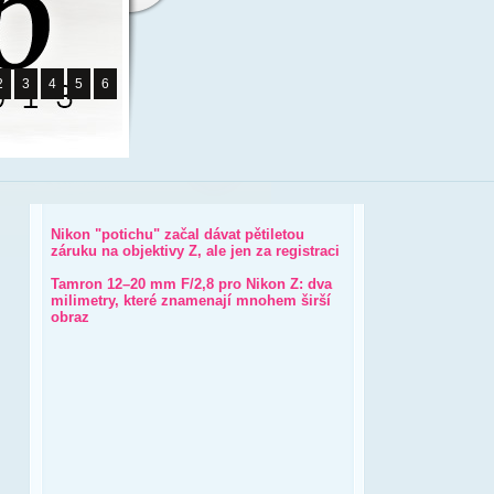
2
3
4
5
6
Nikon "potichu" začal dávat pětiletou
záruku na objektivy Z, ale jen za registraci
Tamron 12–20 mm F/2,8 pro Nikon Z: dva
milimetry, které znamenají mnohem širší
obraz