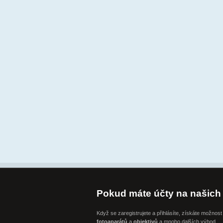
Pokud máte účty na našich 
Když se zaregistrujete a přihlásíte, získáte možnos
fotoaparátů
a
objektivů
a mnoho dalších výhod.