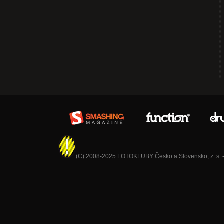
(C) 2008-2025 FOTOKLUBY Česko a Slovensko, z. s. - V