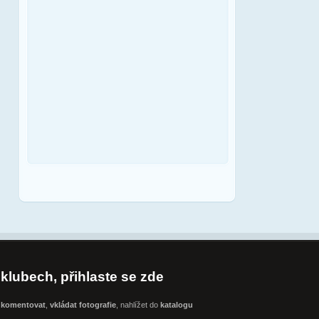
klubech, přihlaste se zde
t
komentovat
,
vkládat fotografie
, nahlížet do
katalogu