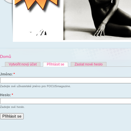
Domů
Vytvořit nový účet
Přihlásit se
Zaslat nové heslo
Jméno:
*
Zadejte své uživatelské jméno pro FOCUSmagazine.
Heslo:
*
Zadejte své heslo.