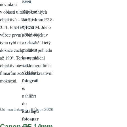
ŠENI
novinkou
Když se
v oblasti ultraširokoúhlých
zaregistr
objektivů – RF 7-14mm F2.8-
ujete a
3.5L FISHEYE STM. Jde o
přihlásíte
vůbec první zoom objektiv
, získáte
typu rybí oko na světě, který
možnost
dokáže zachytit úhel pohledu
komento
až 190°. Tento netradiční
vat
,
objektiv otevírá fotografům a
vkládat
filmařům zcela nové kreativní
fotografi
možnosti.
e
,
nahlížet
do
Od
martinkamin
, 6 Únor 2026
katalogu
fotoapar
Canon RF 14mm
átů
a