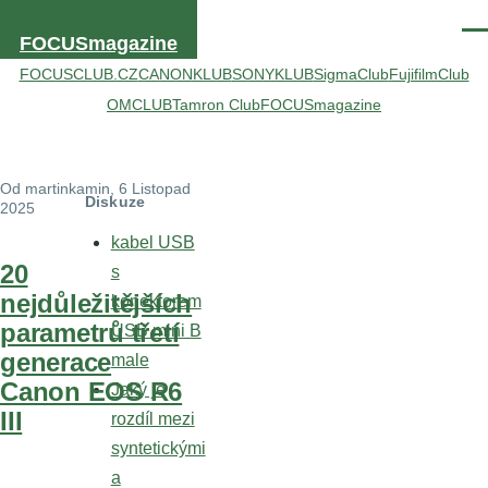
Přejít k hlavnímu obsahu
Men
FOCUSmagazine
FOCUSCLUB.CZ
CANONKLUB
SONYKLUB
SigmaClub
FujifilmClub
OMCLUB
Tamron Club
FOCUSmagazine
Od
martinkamin
, 6 Listopad
Diskuze
2025
kabel USB
20
s
nejdůležitějších
konektorem
parametrů třetí
USB mini B
generace
male
Canon EOS R6
Jaký je
III
rozdíl mezi
syntetickými
a