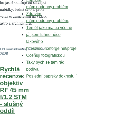
ho jasně odlišuje od stávající
mám podobný problém
nabídky. Jedná se o L profi
Zdravím,
verzi se zaměřením na video,
mám podobný problém,
astro a architekturu.
Téměř jako malba včetně
já jsem tuhně něco
takového
https://sourceforge.net/proje
Od
martinkamin
, 6 Prosinec
2025
Oceňuji fotografickou
Taky bych se tam rád
Rychlá
podíval
recenze:
Poslední paprsky dokreslují
objektiv
RF 45 mm
f/1.2 STM
- slušný
oddíl