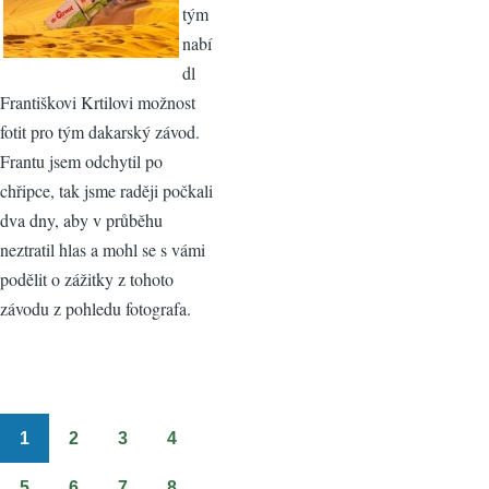
tým
nabí
dl
Františkovi Krtilovi možnost
fotit pro tým dakarský závod.
Frantu jsem odchytil po
chřipce, tak jsme raději počkali
dva dny, aby v průběhu
neztratil hlas a mohl se s vámi
podělit o zážitky z tohoto
závodu z pohledu fotografa.
1
2
3
4
Pagination
Stránka
Stránka
Stránka
Stránka
5
6
7
8