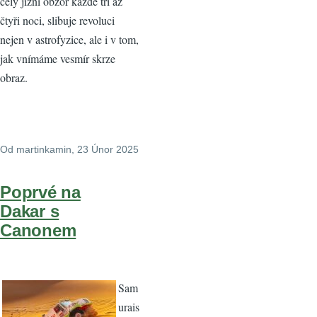
celý jižní obzor každé tři až
čtyři noci, slibuje revoluci
nejen v astrofyzice, ale i v tom,
jak vnímáme vesmír skrze
obraz.
Od
martinkamin
, 23 Únor 2025
Poprvé na
Dakar s
Canonem
Sam
urais