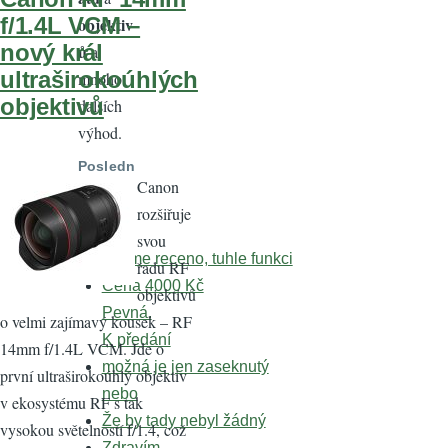
f/1.4L VCM –
objektiv
nový král
ů
a
ultraširokoúhlých
mnoho
objektivů
dalších
výhod.
Posledn
í
Canon
koment
rozšiřuje
áře
svou
uprime receno, tuhle funkci
řadu RF
Cena 4000 Kč
objektivů
Pevná.
o velmi zajímavý kousek – RF
K předání
14mm f/1.4L VCM. Jde o
možná je jen zaseknutý
první ultraširokoúhlý objektiv
nebo
v ekosystému RF s tak
Že by tady nebyl žádný
vysokou světelností f/1.4, což
Zdravím,