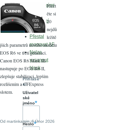
Přečt
organickými
ěte si
vaty?
20
Manuální
nejdů
objektiv
ležitě
Přestal
jších parametrů nového modelu
reagovat AF
EOS R6 ve třetí generaci.
Nelze
Canon EOS R6 Mark III
vysunout
nastupuje po EOS R6 II,
blesk
zlepšuje stabilizaci, lepším
Přihláše
rozlišením a CFExpress
ní
slotem.
Uživatel
ské
jméno
Od
martinkamin
, 6 Únor 2026
Heslo