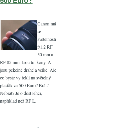
500 Euro?
Canon má
se
světelností
f/1.2 RF
50 mm a
RF 85 mm. Jsou to ikony. A
jsou pekelně drahé a velké. Ale
co byste vy řekli na světelný
plasťák za 500 Euro? Brát?
Nebrat? Je o dost lehčí,
například než RF L.