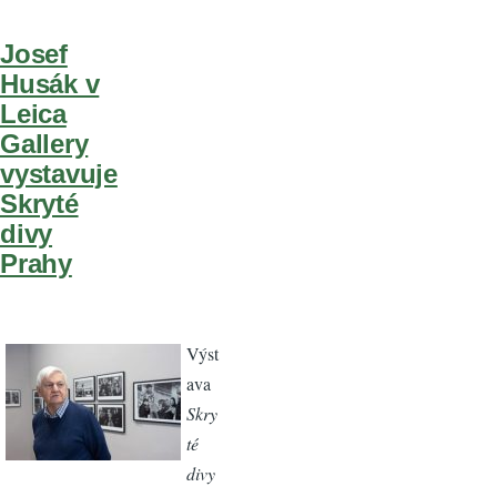
Josef
Husák v
Leica
Gallery
vystavuje
Skryté
divy
Prahy
Výst
ava
Skry
té
divy