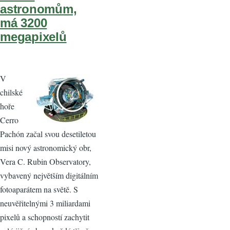
astronomům,
má 3200
megapixelů
V
chilské
hoře
Cerro
Pachón začal svou desetiletou
misi nový astronomický obr,
Vera C. Rubin Observatory,
vybavený největším digitálním
fotoaparátem na světě. S
neuvěřitelnými 3 miliardami
pixelů a schopností zachytit