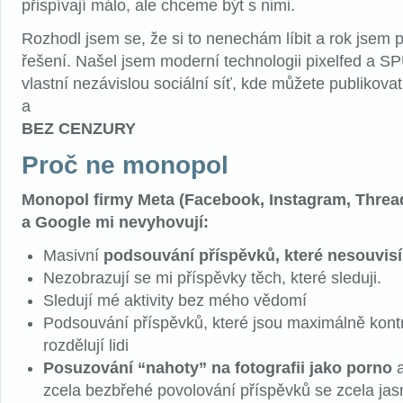
přispívají málo, ale chceme být s nimi.
Rozhodl jsem se, že si to nenechám líbit a rok jsem p
řešení. Našel jsem moderní technologii pixelfed a S
vlastní nezávislou sociální síť, kde můžete publikova
a
BEZ CENZURY
Proč ne monopol
Monopol firmy Meta (Facebook, Instagram, Threa
a Google mi nevyhovují:
Masivní
podsouvání příspěvků, které nesouvis
Nezobrazují se mi příspěvky těch, které sleduji.
Sledují mé aktivity bez mého vědomí
Podsouvání příspěvků, které jsou maximálně kont
rozdělují lidi
Posuzování “nahoty” na fotografii jako porno
a
zcela bezbřehé povolování příspěvků se zcela ja