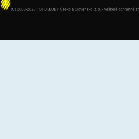
(C) 2008-2025 FOTOKLUBY Česko a Slovensko, z. s. - Veškeré ochranné znám