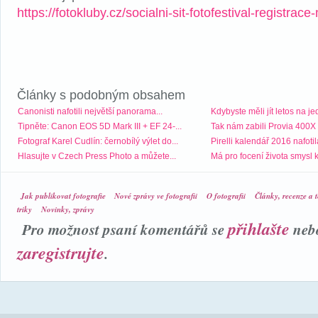
https://fotokluby.cz/socialni-sit-fotofestival-registrace-
Články s podobným obsahem
Canonisti nafotili největší panorama...
Kdybyste měli jít letos na je
Tipněte: Canon EOS 5D Mark III + EF 24-...
Tak nám zabili Provia 400X
Fotograf Karel Cudlín: černobílý výlet do...
Pirelli kalendář 2016 nafotila
Hlasujte v Czech Press Photo a můžete...
Má pro focení života smysl k
Jak publikovat fotografie
Nové zprávy ve fotografii
O fotografii
Články, recenze a t
triky
Novinky, zprávy
přihlašte
Pro možnost psaní komentářů se
neb
zaregistrujte
.