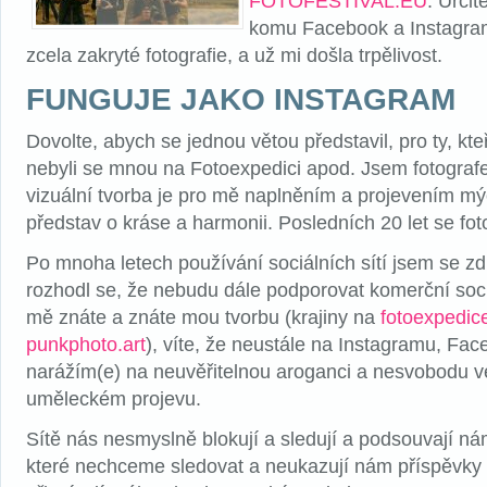
FOTOFESTIVAL.EU
. Urči
komu Facebook a Instagram
zcela zakryté fotografie, a už mi došla trpělivost.
FUNGUJE JAKO INSTAGRAM
Dovolte, abych se jednou větou představil, pro ty, kte
nebyli se mnou na Fotoexpedici apod. Jsem fotografe
vizuální tvorba je pro mě naplněním a projevením mý
představ o kráse a harmonii. Posledních 20 let se foto
Po mnoha letech používání sociálních sítí jsem se zd
rozhodl se, že nebudu dále podporovat komerční soci
mě znáte a znáte mou tvorbu (krajiny na
fotoexpedic
punkphoto.art
), víte, že neustále na Instagramu, Fa
narážím(e) na neuvěřitelnou aroganci a nesvobodu ve
uměleckém projevu.
Sítě nás nesmyslně blokují a sledují a podsouvají ná
které nechceme sledovat a neukazují nám příspěvky př