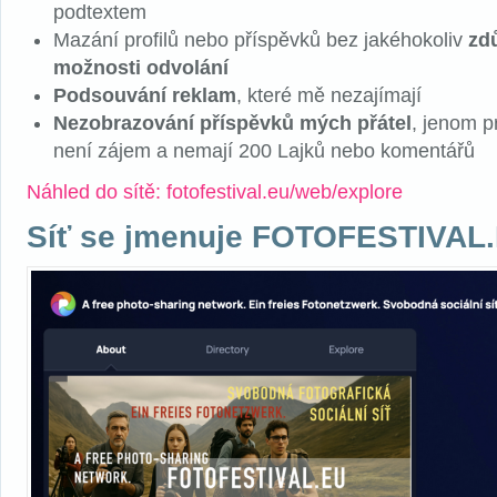
podtextem
Mazání profilů nebo příspěvků bez jakéhokoliv
zd
možnosti odvolání
Podsouvání reklam
, které mě nezajímají
Nezobrazování příspěvků mých přátel
, jenom p
není zájem a nemají 200 Lajků nebo komentářů
Náhled do sítě: fotofestival.eu/web/explore
Síť se jmenuje FOTOFESTIVAL