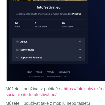
Můžete ji používat z počítače -
https://fotokluby.cz/re
socialni-site-fotofestival-eu
/
Můžete ji používat také z mobilu nebo tabletu -