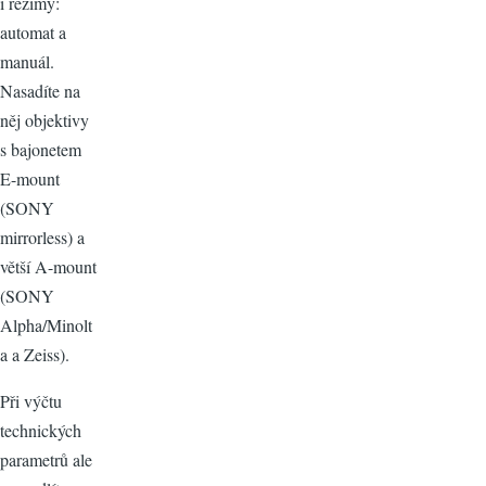
i režimy:
automat a
manuál.
Nasadíte na
něj objektivy
s bajonetem
E-mount
(SONY
mirrorless) a
větší A-mount
(SONY
Alpha/Minolt
a a Zeiss).
Při výčtu
technických
parametrů ale