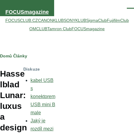
Přejít k hlavnímu obsahu
Men
FOCUSmagazine
FOCUSCLUB.CZ
CANONKLUB
SONYKLUB
SigmaClub
FujifilmClub
OMCLUB
Tamron Club
FOCUSmagazine
Drobečková
Domů
Články
navigace
Diskuze
Hasse
kabel USB
lblad
s
Lunar:
konektorem
luxus
USB mini B
male
a
Jaký je
design
rozdíl mezi