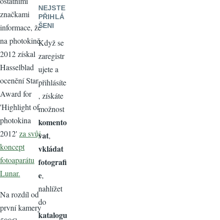
ostatními
NEJSTE
značkami
PŘIHLÁ
ŠENI
informace, že
na photokině
Když se
2012 získal
zaregistr
Hasselblad
ujete a
ocenění Star
přihlásíte
Award for
, získáte
'Highlight of
možnost
photokina
komento
2012'
za svůj
vat
,
koncept
vkládat
fotoaparátu
fotografi
Lunar.
e
,
nahlížet
Na rozdíl od
do
první kamery
katalogu