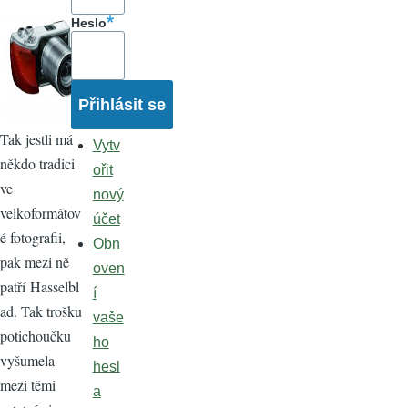
Heslo
Tak jestli má
Vytv
někdo tradici
ořit
ve
nový
velkoformátov
účet
é fotografii,
Obn
pak mezi ně
oven
patří Hasselbl
í
ad. Tak trošku
vaše
potichoučku
ho
vyšumela
hesl
mezi těmi
a