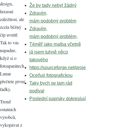
design,
Že by tady nebyl žádný
luxusní
Zdravím,
záležitost, ale
mám podobný problém
zcela běžný
Zdravím,
čip uvnitř.
mám podobný problém,
Tak to vás
Téměř jako malba včetně
napadne,
já jsem tuhně něco
když si o
takového
fotoaparátech
https://sourceforge.net/proje
Lunar
Oceňuji fotografickou
přečtete první
Taky bych se tam rád
řádky.
podíval
Poslední paprsky dokreslují
Trend
ostatních
výrobců,
vykopávat z