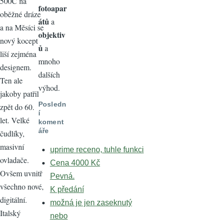
500C na
fotoapar
oběžné dráze
átů
a
a na Měsíci se
objektiv
nový kocept
ů
a
liší zejména
mnoho
designem.
dalších
Ten ale
výhod.
jakoby patřil
Posledn
zpět do 60.
í
let. Velké
koment
áře
čudlíky,
masivní
uprime receno, tuhle funkci
ovladače.
Cena 4000 Kč
Ovšem uvnitř
Pevná.
všechno nové,
K předání
digitální.
možná je jen zaseknutý
Italský
nebo