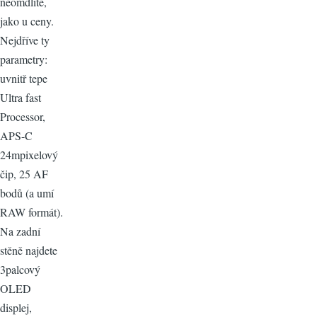
neomdlíte,
jako u ceny.
Nejdříve ty
parametry:
uvnitř tepe
Ultra fast
Processor,
APS-C
24mpixelový
čip, 25 AF
bodů (a umí
RAW formát).
Na zadní
stěně najdete
3palcový
OLED
displej,