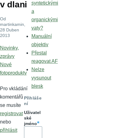
v dlani
syntetickými
a
Od
organickými
martinkamin
,
vaty?
28 Duben
2013
Manuální
objektiv
Novinky,
Přestal
zprávy
reagovat AF
Nové
Nelze
fotoprodukty
vysunout
blesk
Pro vkládání
komentářů
Přihláše
ní
se musíte
Uživatel
registrovat
ské
nebo
jméno
přihlásit