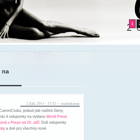
1
 na
2 Září, 2013 - 17:32 — martinkamin
CanonClubu, pokud jste našimi členy,
vás 4 vstupenky na výstavu
World Press
koná v Praze od 20. září
. Dvě vstupenky
nky
a dvě pro všechny nové.