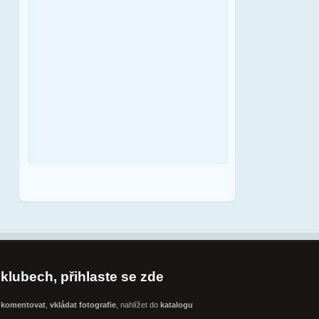
klubech, přihlaste se zde
t
komentovat
,
vkládat fotografie
, nahlížet do
katalogu