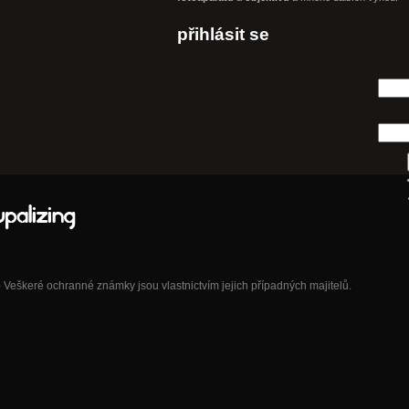
přihlásit se
eškeré ochranné známky jsou vlastnictvím jejich případných majitelů.