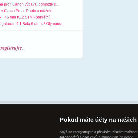
á profi Canon výbava, pomozte ji...
e v Czech Press Photo a můžete...
 45 mm f/1.2 STM - portrétní...
ightroom 4.1 Beta 6 umí už Olympus...
aregistrujte
.
Pokud máte účty na našich 
Když se zaregistrujete a přihlásíte, získáte možnos
fotoaparátů
a
objektivů
a mnoho dalších výhod.