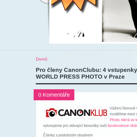
Domů
Pro členy CanonClubu: 4 vstupenky
WORLD PRESS PHOTO v Praze
0 Komentáře
Vážení členové 
rozdělíme mezi 
Photo, která se 
vylosujeme pro stávající fanoušky naší
facebookové strá
Články s podobným obsahem