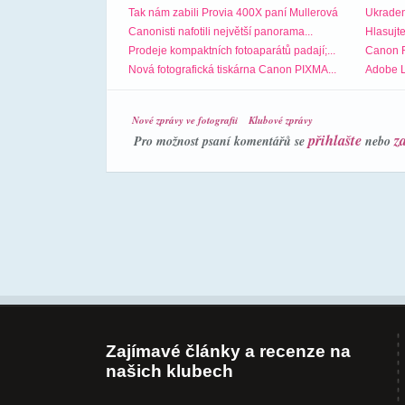
Tak nám zabili Provia 400X paní Mullerová
Ukraden
Canonisti nafotili největší panorama...
Hlasujt
Prodeje kompaktních fotoaparátů padají;...
Canon RF
Nová fotografická tiskárna Canon PIXMA...
Adobe L
Nové zprávy ve fotografii
Klubové zprávy
přihlašte
z
Pro možnost psaní komentářů se
nebo
Zajímavé články a recenze na
našich klubech