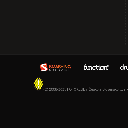
(C) 2008-2025 FOTOKLUBY Česko a Slovensko, z. s. - V