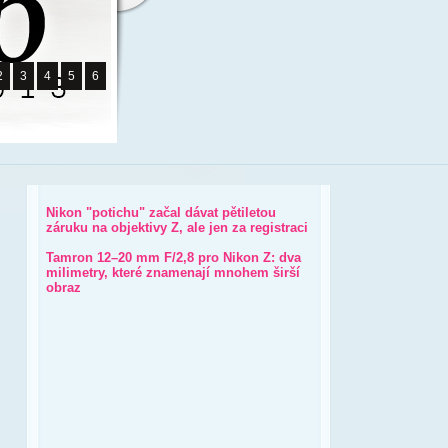
2
3
4
5
6
Nikon "potichu" začal dávat pětiletou
záruku na objektivy Z, ale jen za registraci
Tamron 12–20 mm F/2,8 pro Nikon Z: dva
milimetry, které znamenají mnohem širší
obraz