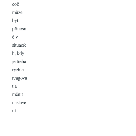
což
může
být
přínosn
é v
situacíc
h, kdy
je třeba
rychle
reagova
t a
měnit
nastave
ní.