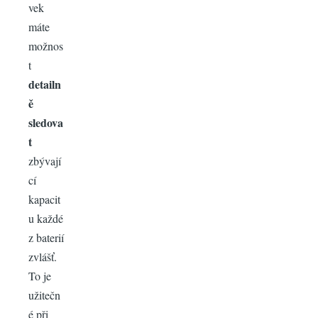
vek
máte
možnos
t
detailn
ě
sledova
t
zbývají
cí
kapacit
u každé
z baterií
zvlášť.
To je
užitečn
é při