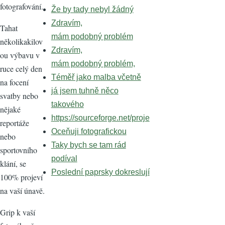
fotografování.
Že by tady nebyl žádný
Zdravím,
Tahat
mám podobný problém
několikakilov
Zdravím,
ou výbavu v
mám podobný problém,
ruce celý den
Téměř jako malba včetně
na focení
já jsem tuhně něco
svatby nebo
takového
nějaké
https://sourceforge.net/proje
reportáže
Oceňuji fotografickou
nebo
Taky bych se tam rád
sportovního
podíval
klání, se
Poslední paprsky dokreslují
100% projeví
na vaší únavě.
Grip k vaší