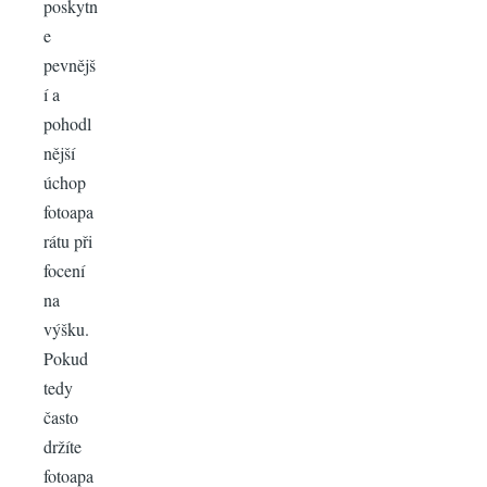
poskytn
e
pevnějš
í a
pohodl
nější
úchop
fotoapa
rátu při
focení
na
výšku.
Pokud
tedy
často
držíte
fotoapa