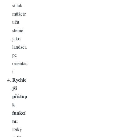
si tak
můžete
užít
stejně
jako
landsca
pe
orientac
i.
Rychle
jší
přístup
k
funkcí
m:
Díky