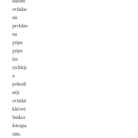
dalším
ovládac
ím
prvkům
na
gripu
gripu
lze
rychleji
a
pohodl
něji
ovládat
klíčové
funkce
fotoapa
rátu,