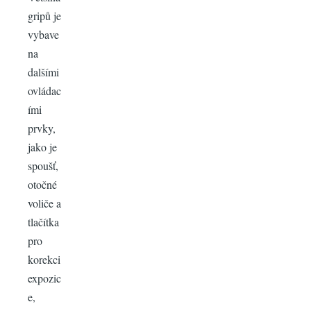
gripů je
vybave
na
dalšími
ovládac
ími
prvky,
jako je
spoušť,
otočné
voliče a
tlačítka
pro
korekci
expozic
e,