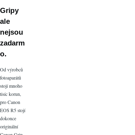
Gripy
ale
nejsou
zadarm
o.
Od výrobců
fotoaparátů
stojí mnoho
tisíc korun,
pro Canon
EOS R5 stojí
dokonce
originální
Canon Grip