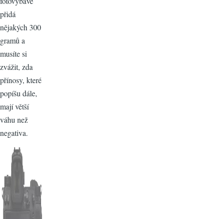
fotovýbavě
přidá
nějakých 300
gramů a
musíte si
zvážit, zda
přínosy, které
popíšu dále,
mají větší
váhu než
negativa.