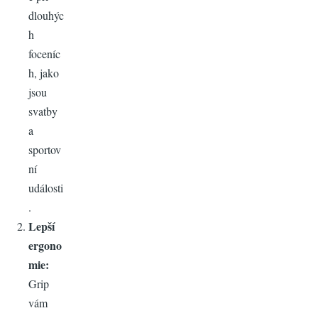
dlouhýc
h
foceníc
h, jako
jsou
svatby
a
sportov
ní
události
.
Lepší
ergono
mie:
Grip
vám