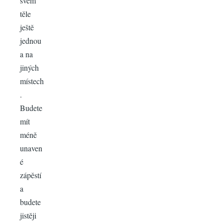
svém
těle
ještě
jednou
a na
jiných
místech
.
Budete
mít
méně
unaven
é
zápěstí
a
budete
jistěji