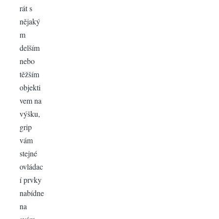
rát s
nějaký
m
delším
nebo
těžším
objekti
vem na
výšku,
grip
vám
stejné
ovládac
í prvky
nabídne
na