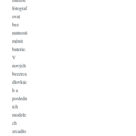
fotograf
ovat
bez
nutnosti
měnit
baterie.
V
nových
bezzrca
dlovkác
h a
posledn
ích
modele
ch
zrcadlo