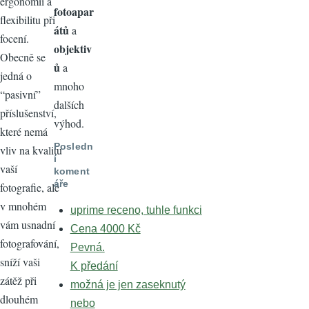
ergonomii a
fotoapar
flexibilitu při
átů
a
focení.
objektiv
Obecně se
ů
a
jedná o
mnoho
“pasivní”
dalších
příslušenství,
výhod.
které nemá
Posledn
vliv na kvalitu
í
vaší
koment
áře
fotografie, ale
v mnohém
uprime receno, tuhle funkci
vám usnadní
Cena 4000 Kč
fotografování,
Pevná.
sníží vaši
K předání
zátěž při
možná je jen zaseknutý
dlouhém
nebo