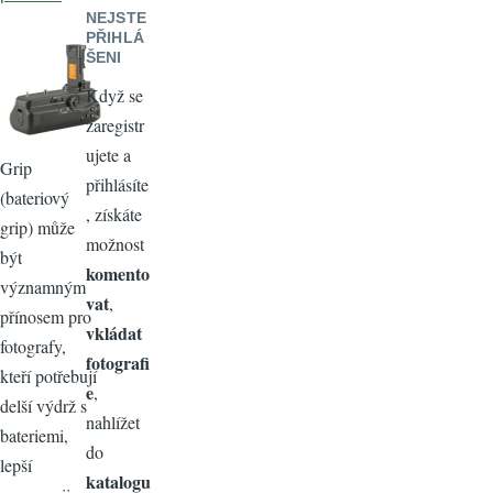
NEJSTE
PŘIHLÁ
ŠENI
Když se
zaregistr
ujete a
Grip
přihlásíte
(bateriový
, získáte
grip) může
možnost
být
komento
významným
vat
,
přínosem pro
vkládat
fotografy,
fotografi
kteří potřebují
e
,
delší výdrž s
nahlížet
bateriemi,
do
lepší
katalogu