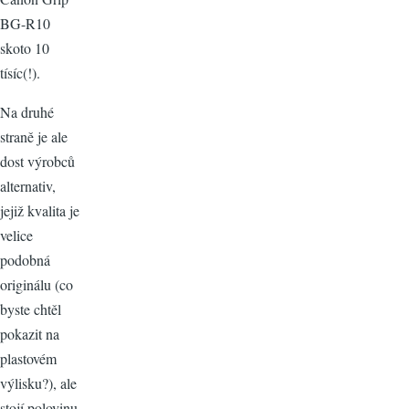
BG-R10
skoto 10
tísíc(!).
Na druhé
straně je ale
dost výrobců
alternativ,
jejiž kvalita je
velice
podobná
originálu (co
byste chtěl
pokazit na
plastovém
výlisku?), ale
stojí polovinu