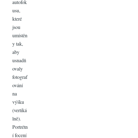
autofok
usu,
které
jsou
umístěn
y tak,
aby
usnadň
ovaly
fotograf
ování
na
výšku
(vertiká
lně).
Portrétn
í focení