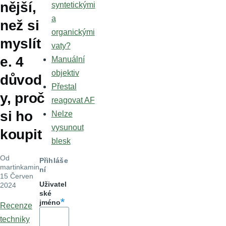
nější,
syntetickými
a
než si
organickými
myslít
vaty?
e. 4
Manuální
objektiv
důvod
Přestal
y, proč
reagovat AF
si ho
Nelze
vysunout
koupit
blesk
Od
Přihláše
martinkamin
,
ní
15 Červen
Uživatel
2024
ské
jméno
Recenze
techniky