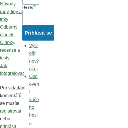
Návody,
Heslo
rady, tipy a
triky
Odborný
článek
Články,
Vytv
recenze a
ořit
testy
nový
Jak
účet
fotografovat
Obn
oven
Pro vkládání
í
komentářů
vaše
se musíte
ho
registrovat
hesl
nebo
a
přihlásit