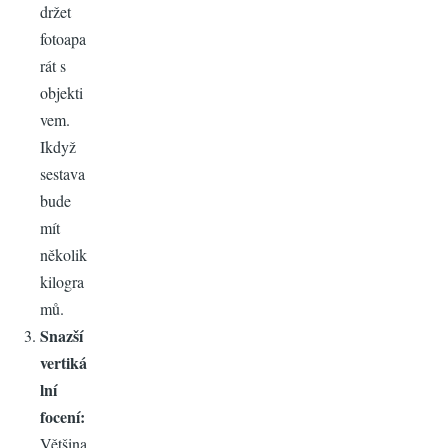
držet
fotoapa
rát s
objekti
vem.
Ikdyž
sestava
bude
mít
několik
kilogra
mů.
Snazší
vertiká
lní
focení:
Většina