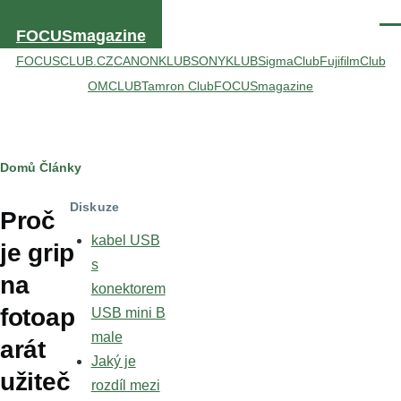
Přejít k hlavnímu obsahu
Men
FOCUSmagazine
FOCUSCLUB.CZ
CANONKLUB
SONYKLUB
SigmaClub
FujifilmClub
OMCLUB
Tamron Club
FOCUSmagazine
Drobečková
Domů
Články
navigace
Diskuze
Proč
kabel USB
je grip
s
na
konektorem
fotoap
USB mini B
male
arát
Jaký je
užiteč
rozdíl mezi