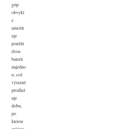
grip
obvykl
e
umožň
uje
použití
dvou
baterií
najedno
u, což
výrazně
prodluž
uje
dobu,
po
kterou
můžete