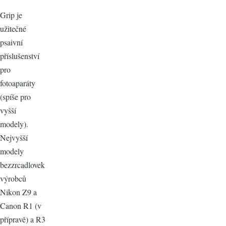
Grip je
užitečné
psaivní
příslušenství
pro
fotoaparáty
(spíše pro
vyšší
modely).
Nejvyšší
modely
bezzrcadlovek
výrobců
Nikon Z9 a
Canon R1 (v
přípravě) a R3