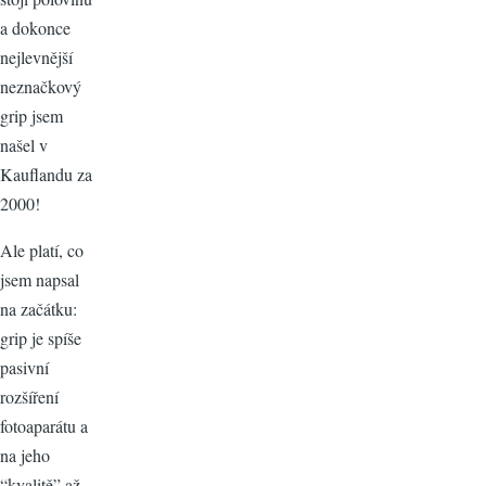
a dokonce
nejlevnější
neznačkový
grip jsem
našel v
Kauflandu za
2000!
Ale platí, co
jsem napsal
na začátku:
grip je spíše
pasivní
rozšíření
fotoaparátu a
na jeho
“kvalitě” až