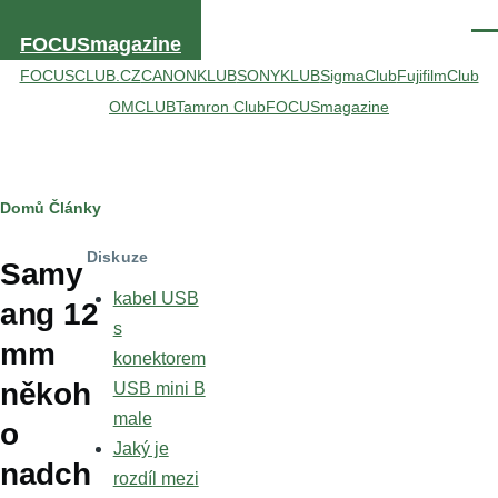
Přejít k hlavnímu obsahu
Men
FOCUSmagazine
FOCUSCLUB.CZ
CANONKLUB
SONYKLUB
SigmaClub
FujifilmClub
OMCLUB
Tamron Club
FOCUSmagazine
Drobečková
Domů
Články
navigace
Diskuze
Samy
kabel USB
ang 12
s
mm
konektorem
někoh
USB mini B
male
o
Jaký je
nadch
rozdíl mezi