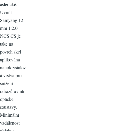
asferické.
Uvnitř
Samyang 12
mm 1:2.0
NCS CS je
také na
povrch skel
aplikována
nanokrystalov
á vrstva pro
snížení
odrazů uvnitř
optické
soustavy.
Minimální
vzdálenost
objektu