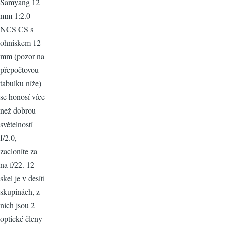
Samyang 12
mm 1:2.0
NCS CS s
ohniskem 12
mm (pozor na
přepočtovou
tabulku níže)
se honosí více
než dobrou
světelností
f/2.0,
zacloníte za
na f/22. 12
skel je v desíti
skupinách, z
nich jsou 2
optické členy