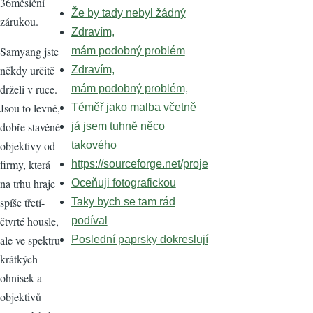
36měsíční
Že by tady nebyl žádný
zárukou.
Zdravím,
Samyang jste
mám podobný problém
někdy určitě
Zdravím,
drželi v ruce.
mám podobný problém,
Jsou to levné,
Téměř jako malba včetně
dobře stavěné
já jsem tuhně něco
objektivy od
takového
firmy, která
https://sourceforge.net/proje
na trhu hraje
Oceňuji fotografickou
spíše třetí-
Taky bych se tam rád
čtvrté housle,
podíval
ale ve spektru
Poslední paprsky dokreslují
krátkých
ohnisek a
objektivů