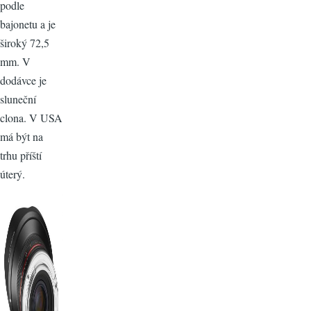
podle
bajonetu a je
široký 72,5
mm. V
dodávce je
sluneční
clona. V USA
má být na
trhu příští
úterý.