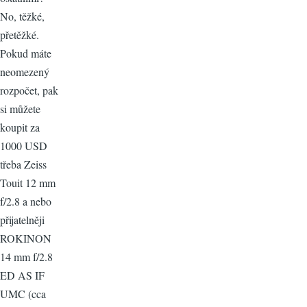
No, těžké,
přetěžké.
Pokud máte
neomezený
rozpočet, pak
si můžete
koupit za
1000 USD
třeba Zeiss
Touit 12 mm
f/2.8 a nebo
přijatelněji
ROKINON
14 mm f/2.8
ED AS IF
UMC (cca