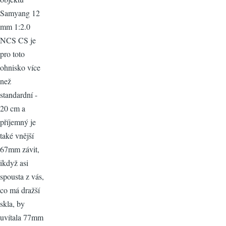
Samyang 12
mm 1:2.0
NCS CS je
pro toto
ohnisko více
než
standardní -
20 cm a
příjemný je
také vnější
67mm závit,
ikdyž asi
spousta z vás,
co má dražší
skla, by
uvítala 77mm