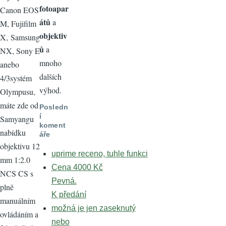
fotoapar
Canon EOS
átů
a
M, Fujifilm
objektiv
X, Samsung
ů
a
NX, Sony E
mnoho
anebo
dalších
4/3systém
výhod.
Olympusu,
máte zde od
Posledn
í
Samyangu
koment
nabídku
áře
objektivu 12
uprime receno, tuhle funkci
mm 1:2.0
Cena 4000 Kč
NCS CS s
Pevná.
plně
K předání
manuálním
možná je jen zaseknutý
ovládáním a
nebo