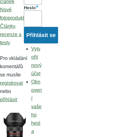
článek
Heslo
Nové
fotoprodukty
Články,
recenze a
testy
Vytv
ořit
Pro vkládání
nový
komentářů
účet
se musíte
Obn
registrovat
oven
nebo
í
přihlásit
vaše
ho
hesl
a