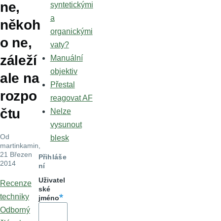
ne,
syntetickými
a
někoh
organickými
o ne,
vaty?
záleží
Manuální
objektiv
ale na
Přestal
rozpo
reagovat AF
čtu
Nelze
vysunout
Od
blesk
martinkamin
,
21 Březen
Přihláše
2014
ní
Uživatel
Recenze
ské
techniky
jméno
Odborný