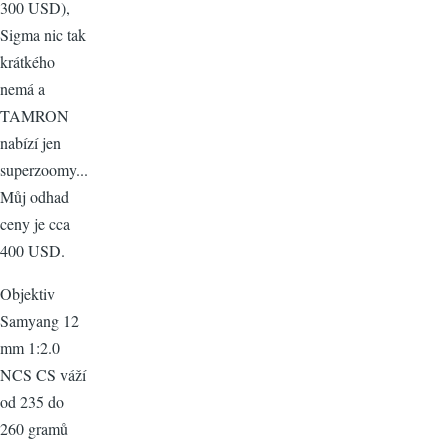
300 USD),
Sigma nic tak
krátkého
nemá a
TAMRON
nabízí jen
superzoomy...
Můj odhad
ceny je cca
400 USD.
Objektiv
Samyang 12
mm 1:2.0
NCS CS váží
od 235 do
260 gramů