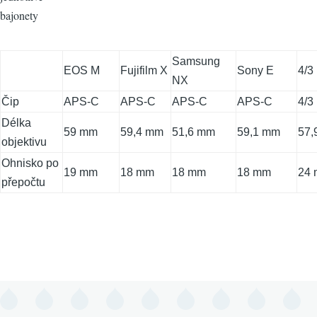
bajonety
Samsung
EOS M
Fujifilm X
Sony E
4/3
NX
Čip
APS-C
APS-C
APS-C
APS-C
4/3
Délka
59 mm
59,4 mm
51,6 mm
59,1 mm
57,
objektivu
Ohnisko po
19 mm
18 mm
18 mm
18 mm
24
přepočtu