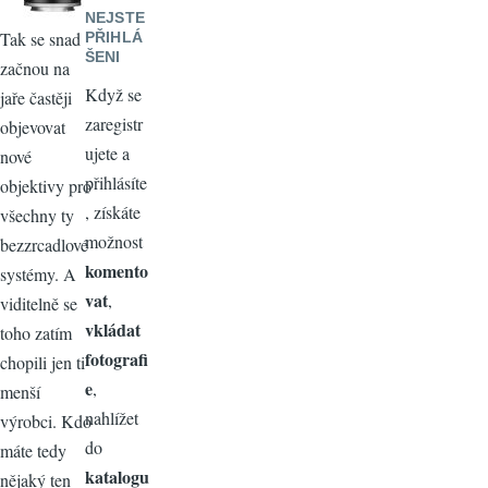
NEJSTE
Tak se snad
PŘIHLÁ
ŠENI
začnou na
Když se
jaře častěji
zaregistr
objevovat
ujete a
nové
přihlásíte
objektivy pro
, získáte
všechny ty
možnost
bezzrcadlové
komento
systémy. A
vat
,
viditelně se
vkládat
toho zatím
fotografi
chopili jen ti
e
,
menší
nahlížet
výrobci. Kdo
do
máte tedy
katalogu
nějaký ten