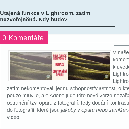
Utajená funkce v Lightroom, zatím
nezveřejněná. Kdy bude?
0 Komentáře
V naš
komen
k uved
Lightr
Lightr
zatím nekomentovali jednu schopnost/vlastnost, o kt
pouze mluvilo, ale Adobe ji do této nové verze nezařa
ostranění tzv. oparu z fotografií, tedy dodání kontras
do fotografií, které jsou
jakoby v oparu nebo zamlžen
video.