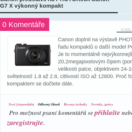
G7 X výkonný kompakt
0 Komentáře
16 Září
Canon doplnil na výstavě PH
řadu kompaktů o další model 
Je to momentálně nejvýkonnejš
20,2megapixelovým čipem (pomě
velikosti palce, objektivem 24
světelností 1.8 až 2.8, citlivostí ISO až 12800. Proč fo
kompaktem se dočtete dále.
Nové fotoprodukty
Odborný článek
Recenze techniky
Novinky, zprávy
přihlašte
Pro možnost psaní komentářů se
neb
zaregistrujte
.