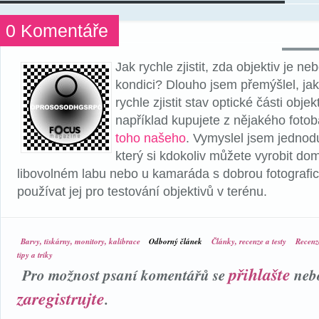
0 Komentáře
Jak rychle zjistit, zda objektiv je n
kondici? Dlouho jsem přemýšlel, ja
rychle zjistit stav optické části objek
například kupujete z nějakého fotob
toho našeho
. Vymyslel jsem jednod
který si kdokoliv můžete vyrobit dom
libovolném labu nebo u kamaráda s dobrou fotografic
používat jej pro testování objektivů v terénu.
Barvy, tiskárny, monitory, kalibrace
Odborný článek
Články, recenze a testy
Recenz
tipy a triky
přihlašte
Pro možnost psaní komentářů se
neb
zaregistrujte
.