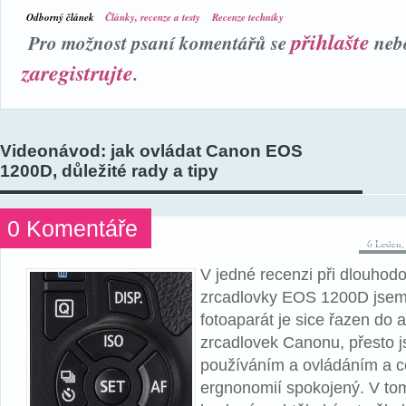
Odborný článek
Články, recenze a testy
Recenze techniky
přihlašte
Pro možnost psaní komentářů se
neb
zaregistrujte
.
Videonávod: jak ovládat Canon EOS
1200D, důležité rady a tipy
0 Komentáře
6 Leden,
V jedné recenzi při dlouhod
zrcadlovky EOS 1200D jsem 
fotoaparát je sice řazen do
zrcadlovek Canonu, přesto j
používáním a ovládáním a c
ergnonomií spokojený. V to