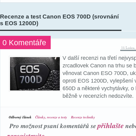
Recenze a test Canon EOS 700D (srovnání
s EOS 1200D)
0 Komentáře
16 Leden,
V další recenzi na třetí nejvys
zrcadlovek Canon na trhu se b
věnovat Canon ESO 700D, uká
oproti EOS 1200D, vylepšení
650D a některé vychytávky, o 
běžně v recenzích nedozvíte.
Odborný článek
Články, recenze a testy
Recenze techniky
přihlašte
Pro možnost psaní komentářů se
neb
zaregistrujte