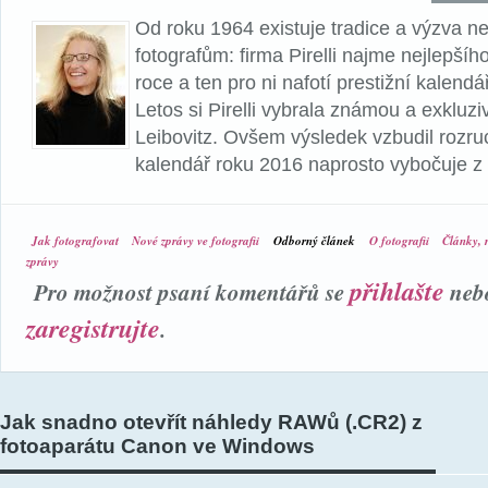
Od roku 1964 existuje tradice a výzva n
fotografům: firma Pirelli najme nejlepší
roce a ten pro ni nafotí prestižní kalendá
Letos si Pirelli vybrala známou a exkluzi
Leibovitz. Ovšem výsledek vzbudil rozru
kalendář roku 2016 naprosto vybočuje z 
Jak fotografovat
Nové zprávy ve fotografii
Odborný článek
O fotografii
Články, r
zprávy
přihlašte
Pro možnost psaní komentářů se
neb
zaregistrujte
.
Jak snadno otevřít náhledy RAWů (.CR2) z
fotoaparátu Canon ve Windows