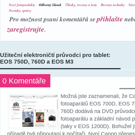
Nové fotoprodukty
Odborný článek
Články, recenze a testy
Recenze techniky
Návo
Novinky, zprávy
přihlašte
Pro možnost psaní komentářů se
neb
zaregistrujte
.
Užiteční elektroničtí průvodci pro tablet:
EOS 750D, 760D a EOS M3
0 Komentáře
Možná jste zaznamenali, že C
fotoaparátů EOS 700D, EOS 
760D dodává na DVD průvodce
fotoaparátu a základní návod p
(taky v EOS 1200D). Bohužel j
případě byli připoutaní k počítači. Nyní Canon přene