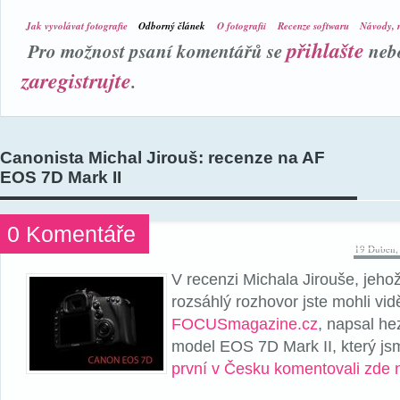
Jak vyvolávat fotografie
Odborný článek
O fotografii
Recenze softwaru
Návody, r
přihlašte
Pro možnost psaní komentářů se
neb
zaregistrujte
.
Canonista Michal Jirouš: recenze na AF
EOS 7D Mark II
0 Komentáře
19 Duben,
V recenzi Michala Jirouše, jehož
rozsáhlý rozhovor jste mohli vid
FOCUSmagazine.cz
, napsal he
model EOS 7D Mark II, který j
první v Česku komentovali zde