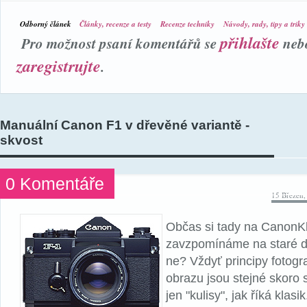
Odborný článek
Články, recenze a testy
Recenze techniky
Návody, rady, tipy a triky
přihlašte
Pro možnost psaní komentářů se
neb
zaregistrujte
.
Manuální Canon F1 v dřevěné variantě -
skvost
0 Komentáře
15 Březen,
Občas si tady na CanonK
zavzpomínáme na staré d
ne? Vždyť principy fotogr
obrazu jsou stejné skoro s
jen "kulisy", jak říká klas