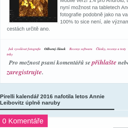
Mobile verzi 1.4 pro Android,
nyní možnost na tabletech An
fotografie podobně jako na va
100% to sice není, ale význ
cestách určitě ano.
Jak vyvolávat fotografie
Odborný článek
Recenze softwaru
Články, recenze a testy
triky
přihlašte
Pro možnost psaní komentářů se
neb
zaregistrujte
.
Pirelli kalendář 2016 nafotila letos Annie
Leibovitz úplně naruby
0 Komentáře