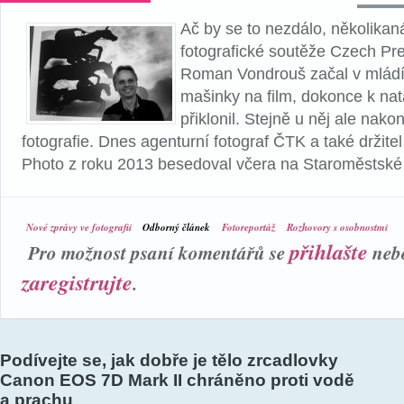
Ač by se to nezdálo, několikan
fotografické soutěže Czech Pr
Roman Vondrouš začal v mládí 
mašinky na film, dokonce k nat
přiklonil. Stejně u něj ale nako
fotografie. Dnes agenturní fotograf ČTK a také držite
Photo z roku 2013 besedoval včera na Staroměstské 
Nové zprávy ve fotografii
Odborný článek
Fotoreportáž
Rozhovory s osobnostmi
přihlašte
Pro možnost psaní komentářů se
neb
zaregistrujte
.
Podívejte se, jak dobře je tělo zrcadlovky
Canon EOS 7D Mark II chráněno proti vodě
a prachu