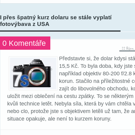
I přes špatný kurz dolaru se stále vyplatí
fotovýbava z USA
0 Komentáře
22 Říjen
Představte si, že dolar kdysi st
15,5 Kč. To byla doba, kdy jste 
například objektiv 80-200 f/2.8 k
korun. Stačilo na příležitostné
zajít do libovolného obchodu, ko
uložit mezi oblečení na cestu zpátky. To se některým v
kvůli technice letět. Nebyla síla, která by vám chtěla
nebo clo, protože jste s objektivem letěli už tam, že 
situace opakuje, ale není to kurzem koruny.