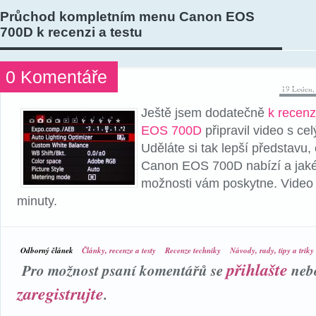
Průchod kompletním menu Canon EOS
700D k recenzi a testu
0 Komentáře
19 Leden,
Ještě jsem dodatečně
k recenz
EOS 700D
připravil video s c
Uděláte si tak lepší představu
Canon EOS 700D nabízí a jaké 
možnosti vám poskytne. Video
minuty.
Odborný článek
Články, recenze a testy
Recenze techniky
Návody, rady, tipy a triky
přihlašte
Pro možnost psaní komentářů se
neb
zaregistrujte
.