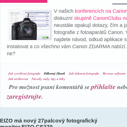
V našich
konferencích na Cano
diskuzní
skupině CanonClubu n
neustále opakují dotazy, čím a j
fotografie z fotoaparátů Canon.
najdete návod, odkud aplikace st
instalovat a co všechno vám Canon ZDARMA nabízí. T
ne?
Jak vyvolávat fotografie
Odborný článek
Jak tisknout fotografie
Recenze softwaru
Jak archivovat
Návody, rady, tipy a triky
přihlašte
Pro možnost psaní komentářů se
neb
zaregistrujte
.
EIZO má nový 27palcový fotografický
monitor EIZO CS270