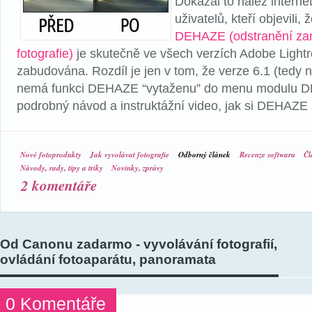
Dokázal to nález interne
uživatelů, kteří objevili,
DEHAZE (odstranění za
fotografie)
je skutečně ve všech verzích Adobe Light
zabudována. Rozdíl je jen v tom, že verze 6.1 (tedy 
nemá funkci DEHAZE “vytaženu” do menu modulu D
podrobný návod a instruktážní video, jak si DEHAZE 
Nové fotoprodukty
Jak vyvolávat fotografie
Odborný článek
Recenze softwaru
Čl
Návody, rady, tipy a triky
Novinky, zprávy
2 komentáře
Od Canonu zadarmo - vyvolávání fotografií,
ovládání fotoaparátu, panoramata
0 Komentáře