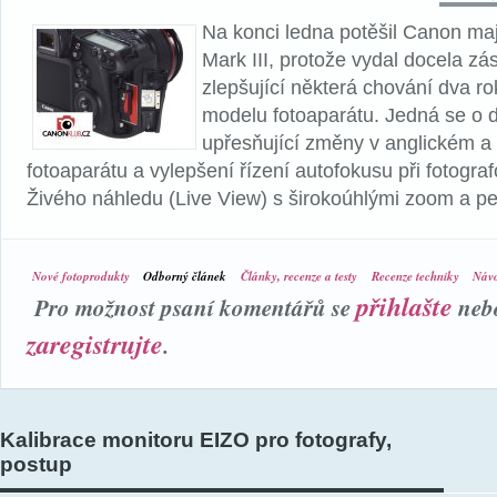
Na konci ledna potěšil Canon ma
Mark III, protože vydal docela zá
zlepšující některá chování dva ro
modelu fotoaparátu. Jedná se o 
upřesňující změny v anglickém 
fotoaparátu a vylepšení řízení autofokusu při fotogra
Živého náhledu (Live View) s širokoúhlými zoom a pe
Nové fotoprodukty
Odborný článek
Články, recenze a testy
Recenze techniky
Návo
přihlašte
Pro možnost psaní komentářů se
neb
zaregistrujte
.
Kalibrace monitoru EIZO pro fotografy,
postup