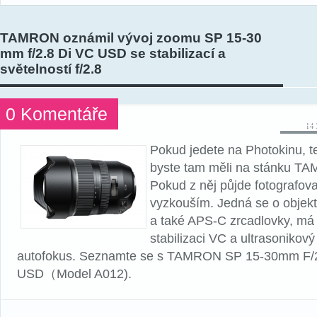
TAMRON oznámil vývoj zoomu SP 15-30
mm f/2.8 Di VC USD se stabilizací a
světelností f/2.8
0 Komentáře
14 
Pokud jedete na Photokinu, te
byste tam měli na stánku TA
Pokud z něj půjde fotografovat
vyzkouším. Jedná se o objekti
a také APS-C zrcadlovky, má
stabilizaci VC a ultrasonikov
autofokus. Seznamte se s TAMRON SP 15-30mm F/2
USD（Model A012).