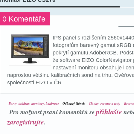
0 Komentáře
IPS panel s rozlišením 2560x1440
fotografům barevný gamut sRGB 
pokrytí gamutu AdobeRGB. Podsta
že software EIZO ColorNavigator 
nastavení monitoru obsahuje lice
naprostou většinu kalibračních sond na trhu. Ověřoval
společnosti EIZO v ČR.
Barvy, tiskárny, monitory, kalibrace
Odborný článek
Články, recenze a testy
Recenz
přihlašte
Pro možnost psaní komentářů se
neb
zaregistrujte
.