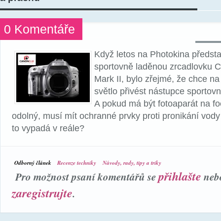
0 Komentáře
Když letos na Photokina předst
sportovně laděnou zrcadlovku
Mark II, bylo zřejmé, že chce na
světlo přivést nástupce sportov
A pokud má být fotoaparát na fo
odolný, musí mít ochranné prvky proti pronikání vody 
to vypadá v reále?
Odborný článek
Recenze techniky
Návody, rady, tipy a triky
přihlašte
Pro možnost psaní komentářů se
neb
zaregistrujte
.