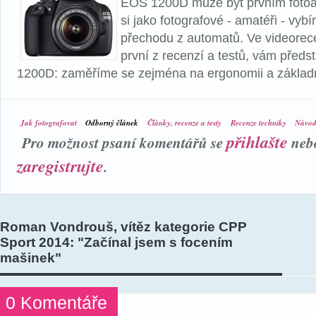
EOS 1200D může být prvním fotoa
si jako fotografové - amatéři - vybír
přechodu z automatů. Ve videorece
první z recenzí a testů, vám pře
1200D: zaměříme se zejména na ergonomii a základn
Jak fotografovat
Odborný článek
Články, recenze a testy
Recenze techniky
Návody
přihlašte
Pro možnost psaní komentářů se
neb
zaregistrujte
.
Roman Vondrouš, vítěz kategorie CPP
Sport 2014: "Začínal jsem s focením
mašinek"
0 Komentáře