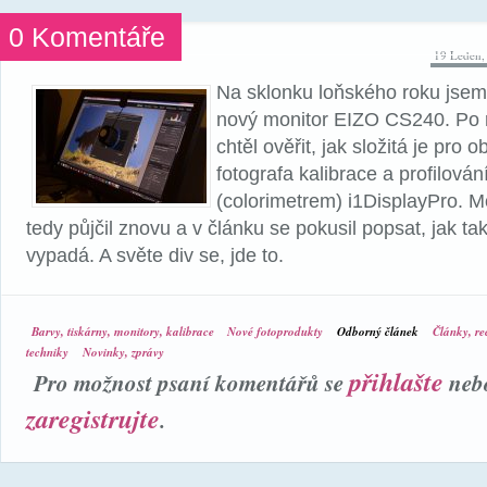
0 Komentáře
19 Leden,
Na sklonku loňského roku jsem
nový monitor EIZO CS240. Po r
chtěl ověřit, jak složitá je pro 
fotografa kalibrace a profilová
(colorimetrem) i1DisplayPro. Mo
tedy půjčil znovu a v článku se pokusil popsat, jak ta
vypadá. A světe div se, jde to.
Barvy, tiskárny, monitory, kalibrace
Nové fotoprodukty
Odborný článek
Články, rec
techniky
Novinky, zprávy
přihlašte
Pro možnost psaní komentářů se
neb
zaregistrujte
.