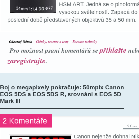
HSM ART. Jedná se o plnoformát
vysokou světelností. Zapadá do
poslední době představených objektivů 35 a 50 mm.
Odborný článek
Články, recenze a testy
Recenze techniky
přihlašte
Pro možnost psaní komentářů se
neb
zaregistrujte
.
Boj o megapixely pokračuje: 50mpix Canon
EOS 5DS a EOS 5DS R, srovnání s EOS 5D
Mark III
2 Komentáře
5 Únor,
Canon nejenže dohnal Nik