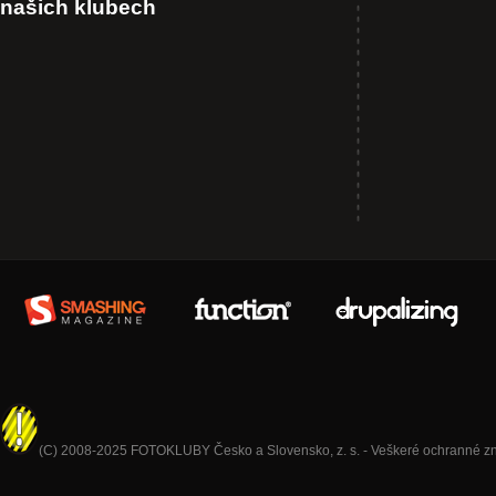
našich klubech
(C) 2008-2025 FOTOKLUBY Česko a Slovensko, z. s. - Veškeré ochranné znám