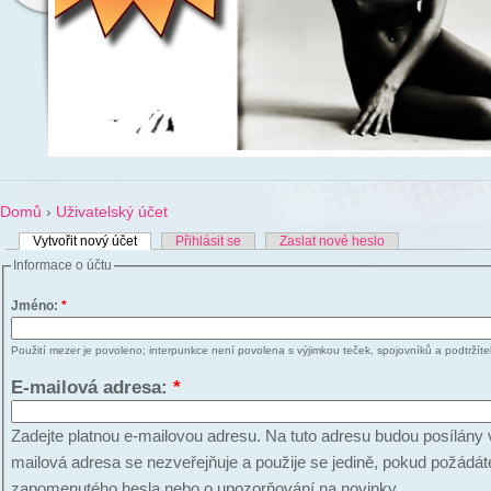
Domů
›
Uživatelský účet
Vytvořit nový účet
Přihlásit se
Zaslat nové heslo
Informace o účtu
Jméno:
*
Použití mezer je povoleno; interpunkce není povolena s výjimkou teček, spojovníků a podtržíte
E-mailová adresa:
*
Zadejte platnou e-mailovou adresu. Na tuto adresu budou posílány 
mailová adresa se nezveřejňuje a použije se jedině, pokud požádát
zapomenutého hesla nebo o upozorňování na novinky.