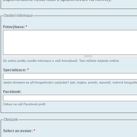
Osobní informace
Fotovýbava:
*
Do svého profilu uveďte informace o vaší fotovýbavě. Toto můžete kdykoliv změnit.
Specializace:
*
Jakým tématem se při fotografování zabýváte? (akt, krajina, portrét, reportáž, rodinná fotografie
Facebook:
Odkaz na váš Facebook profil
Obrázek
Select an avatar:
*