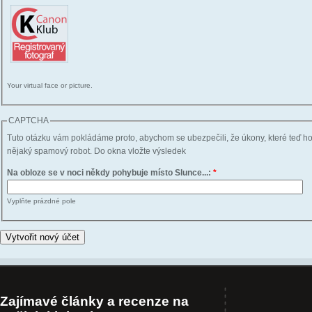
Your virtual face or picture.
CAPTCHA
Tuto otázku vám pokládáme proto, abychom se ubezpečili, že úkony, které teď h
nějaký spamový robot. Do okna vložte výsledek
Na obloze se v noci někdy pohybuje místo Slunce...:
*
Vyplňte prázdné pole
Zajímavé články a recenze na