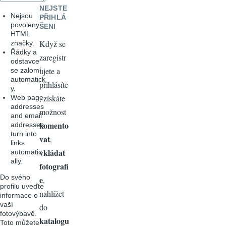
NEJSTE
Nejsou
PŘIHLÁ
povoleny
ŠENI
HTML
Když se
značky.
Řádky a
zaregistr
odstavce
ujete a
se zalomí
automatick
přihlásíte
y.
, získáte
Web page
addresses
možnost
and email
komento
addresses
turn into
vat
,
links
vkládat
automatic
ally.
fotografi
Do svého
e
,
profilu uveďte
nahlížet
informace o
vaší
do
fotovýbavě.
katalogu
Toto můžete