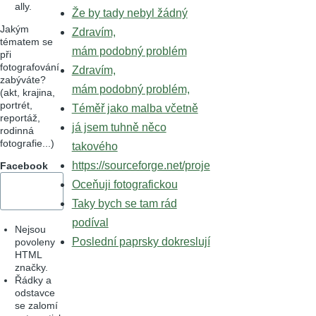
ally.
Že by tady nebyl žádný
Jakým
Zdravím,
tématem se
mám podobný problém
při
fotografování
Zdravím,
zabýváte?
mám podobný problém,
(akt, krajina,
portrét,
Téměř jako malba včetně
reportáž,
já jsem tuhně něco
rodinná
fotografie...)
takového
https://sourceforge.net/proje
Facebook
Oceňuji fotografickou
Taky bych se tam rád
podíval
Nejsou
Poslední paprsky dokreslují
povoleny
HTML
značky.
Řádky a
odstavce
se zalomí