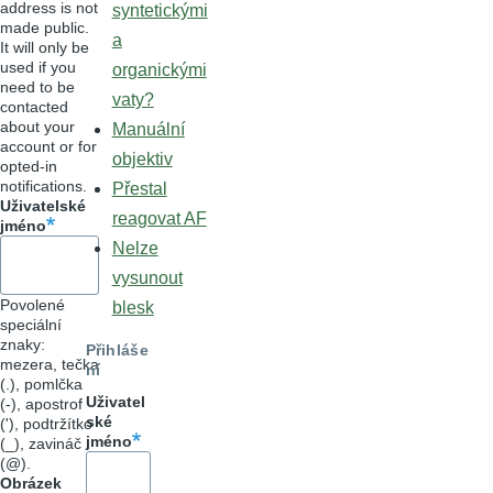
address is not
syntetickými
made public.
a
It will only be
used if you
organickými
need to be
vaty?
contacted
about your
Manuální
account or for
objektiv
opted-in
notifications.
Přestal
Uživatelské
reagovat AF
jméno
Nelze
vysunout
Povolené
blesk
speciální
znaky:
Přihláše
mezera, tečka
ní
(.), pomlčka
Uživatel
(-), apostrof
ské
('), podtržítko
jméno
(_), zavináč
(@).
Obrázek