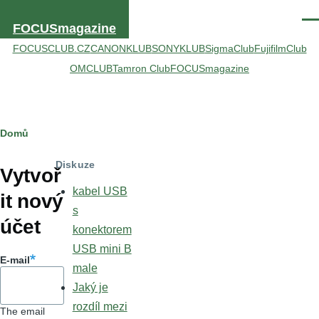
Přejít k hlavnímu obsahu
Men
FOCUSmagazine
FOCUSCLUB.CZ
CANONKLUB
SONYKLUB
SigmaClub
FujifilmClub
OMCLUB
Tamron Club
FOCUSmagazine
Drobečková
Domů
Hlavní
navigace
Diskuze
záložky
Vytvoř
kabel USB
it nový
s
účet
konektorem
USB mini B
E-mail
male
Jaký je
rozdíl mezi
The email