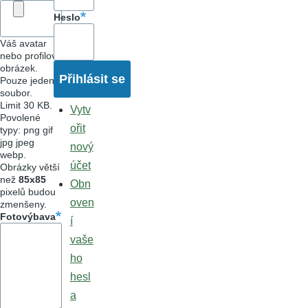
Heslo
Váš avatar
nebo profilový
obrázek.
Pouze jeden
soubor.
Limit 30 KB.
Vytv
Povolené
ořit
typy: png gif
jpg jpeg
nový
webp.
účet
Obrázky větší
než
85x85
Obn
pixelů budou
oven
zmenšeny.
Fotovýbava
í
vaše
ho
hesl
a