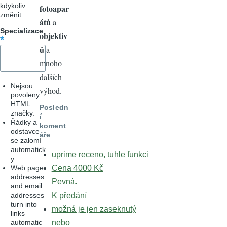
kdykoliv
fotoapar
změnit.
átů
a
Specializace
objektiv
ů
a
mnoho
dalších
Nejsou
výhod.
povoleny
HTML
Posledn
značky.
í
Řádky a
koment
odstavce
áře
se zalomí
automatick
uprime receno, tuhle funkci
y.
Web page
Cena 4000 Kč
addresses
Pevná.
and email
addresses
K předání
turn into
možná je jen zaseknutý
links
automatic
nebo